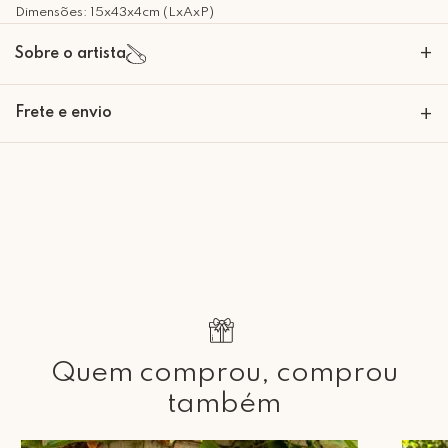
Dimensões: 15x43x4cm (LxAxP)
+
Sobre o artista
Frete e envio
+
Retire Grátis
Que tal agendar um horário?
Rua Regente Feijó, 1048 - Piracicaba Atendimento: Segunda a Sexta-
feira das 9h30 às 18h
Quem comprou, comprou
também