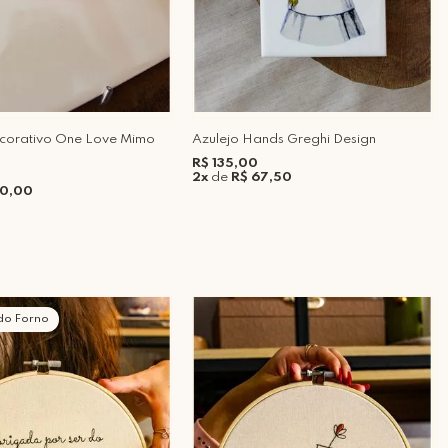
ecorativo One Love Mimo
Azulejo Hands Greghi Design
R$ 135,00
2x
de
R$ 67,50
70,00
do Forno