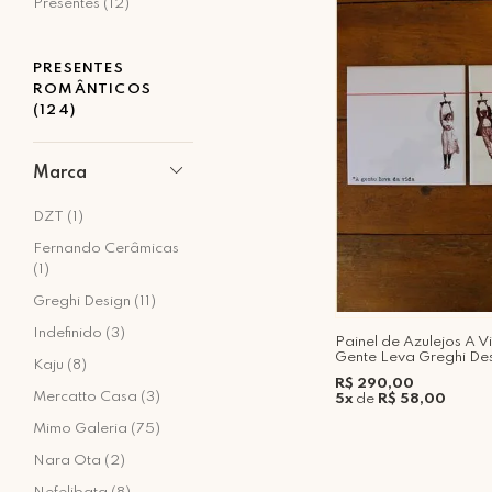
Presentes (12)
PRESENTES
ROMÂNTICOS
(124)
Marca
DZT (1)
Fernando Cerâmicas
(1)
Greghi Design (11)
Indefinido (3)
Painel de Azulejos A 
Gente Leva Greghi De
Kaju (8)
R$ 290,00
Mercatto Casa (3)
5x
de
R$ 58,00
Mimo Galeria (75)
Nara Ota (2)