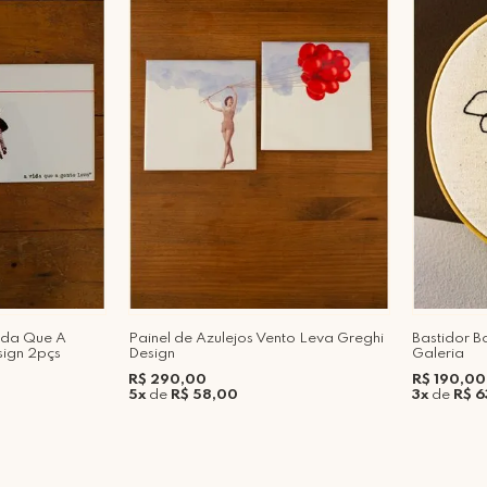
Vida Que A
Painel de Azulejos Vento Leva Greghi
Bastidor B
sign 2pçs
Design
Galeria
R$ 290,00
R$ 190,00
5x
de
R$ 58,00
3x
de
R$ 6