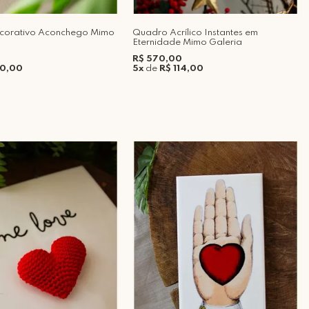
ecorativo Aconchego Mimo
Quadro Acrílico Instantes em
Eternidade Mimo Galeria
R$ 570,00
70,00
5x
de
R$ 114,00