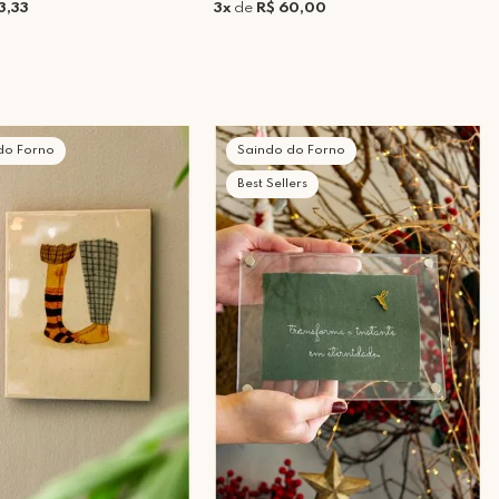
3,33
3x
de
R$ 60,00
do Forno
Saindo do Forno
Best Sellers