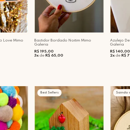
op Love Mimo
Bastidor Bordado Noitim Mimo
Azulejo D
Galeria
Galeria
R$ 195,00
R$ 140,00
3x
de
R$ 65,00
2x
de
R$ 
Best Sellers
Saindo 