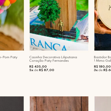
m-Pom Paty
Casinha Decorativa Liliputiana
Bastidor B
Coração Paty Fernandes
! Mimo Gal
R$ 435,00
R$ 180,00
5x
de
R$ 87,00
3x
de
R$ 