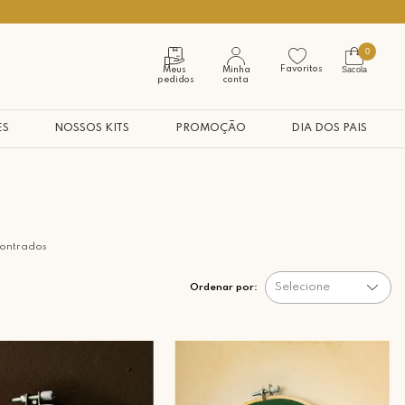
Seja bem vindo à nossa casa
0
Favoritos
Sacola
Meus
Minha
pedidos
conta
ES
NOSSOS KITS
PROMOÇÃO
DIA DOS PAIS
contrados
Selecione
Ordenar por: