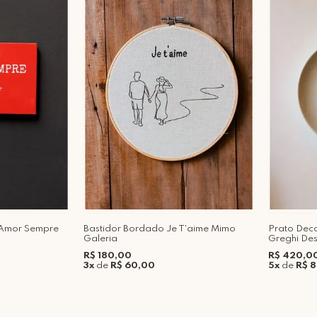
 Amor Sempre
Bastidor Bordado Je T'aime Mimo
Prato Deco
Galeria
Greghi Des
R$ 180,00
R$ 420,0
3x
de
R$ 60,00
5x
de
R$ 