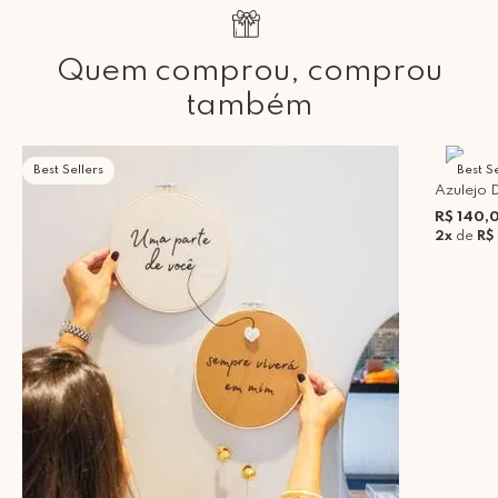
Quem comprou, comprou
também
Best Sellers
Best Se
Azulejo 
R$ 140,
2x
de
R$