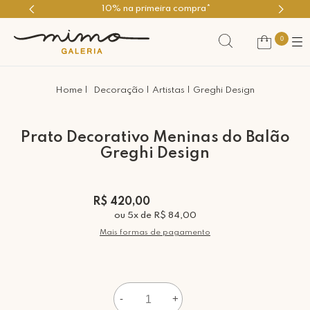
10% na primeira compra*
0
Decoração
Artistas
Greghi Design
Prato Decorativo Meninas do Balão
Greghi Design
R$ 420,00
ou
5
x
de
R$ 84,00
Mais formas de pagamento
-
+