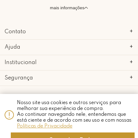
mais informações
Contato
+
Ajuda
+
Institucional
+
Segurança
+
Nosso site usa cookies e outros serviços para
Whatsapp
melhorar sua experiência de compra.
copyright 2018 - 2022 • mimo galeria • 52.898.662/0001-24 • todos os
Ao continuar navegando nele, entendemos que
direitos reservados.
está ciente e de acordo com seu uso e com nossas
Políticas de Privacidade