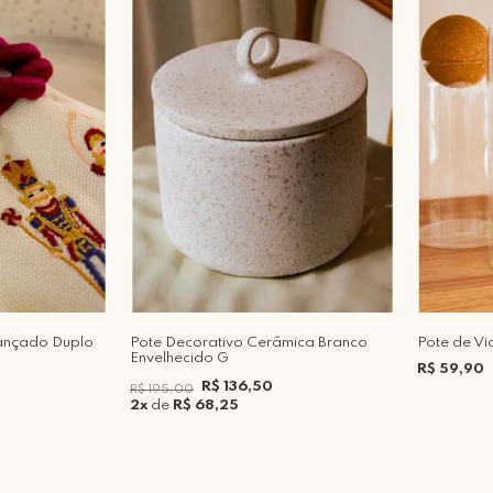
ançado Duplo
Pote Decorativo Cerâmica Branco
Pote de Vi
Envelhecido G
R$ 59,90
R$ 136,50
R$ 195,00
2x
de
R$ 68,25