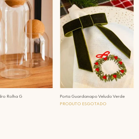
dro Rolha G
Porta Guardanapo Veludo Verde
PRODUTO ESGOTADO