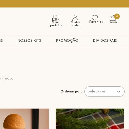
Use o cupom PRIMEIROMIMO
0
Favoritos
Sacola
Meus
Minha
pedidos
conta
ES
NOSSOS KITS
PROMOÇÃO
DIA DOS PAIS
ontrados
Selecione
Ordenar por: