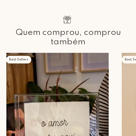
Quem comprou, comprou
também
Best Sellers
Best Se