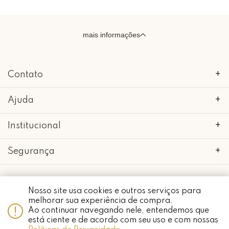
mais informações
Contato
+
Ajuda
+
Institucional
+
Segurança
+
Nosso site usa cookies e outros serviços para
Whatsapp
melhorar sua experiência de compra.
copyright 2018 - 2022 • mimo galeria • 52.898.662/0001-24 • todos os
Ao continuar navegando nele, entendemos que
direitos reservados.
está ciente e de acordo com seu uso e com nossas