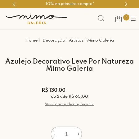
10% na primeira compra*
0
Decoração
Artistas
Mimo Galeria
Azulejo Decorativo Leve Por Natureza
Mimo Galeria
R$ 130,00
ou
2
x
de
R$ 65,00
Mais formas de pagamento
-
+