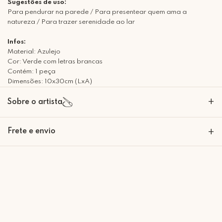
Sugestões de uso:
Para pendurar na parede / Para presentear quem ama a
natureza / Para trazer serenidade ao lar
Infos:
Material: Azulejo
Cor: Verde com letras brancas
Contém: 1 peça
Dimensões: 10x30cm (LxA)
+
Sobre o artista
A Mimo Galeria nasceu para transformar paredes em expressões de
Frete e envio
+
beleza e significado. Nossas peças decorativas são criadas com um
olhar artesanal e sofisticado, trazendo personalidade e emoção para
cada ambiente. Mais do que decoração, desenvolvemos em histórias
Calcular o Frete
que se materializam em arte. Seja bem-vindo à Mimo Galeria, onde
cada peça carrega um toque de conforto e afeto!