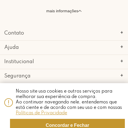
mais informações
Contato
+
Ajuda
+
Institucional
+
Segurança
+
Nosso site usa cookies e outros serviços para
melhorar sua experiência de compra.
Ao continuar navegando nele, entendemos que
copyright 2018 - 2022 • mimo galeria • 52.898.662/0001-24 • todos os
está ciente e de acordo com seu uso e com nossas
Whatsapp
direitos reservados.
Políticas de Privacidade
Concordar e Fechar