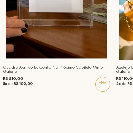
Quadro Acrílico Eu Confio No Próximo Capítulo Mimo
Azulejo 
Galeria
Galeria
R$ 510,00
R$ 110,0
5x
de
R$ 102,00
2x
de
R$