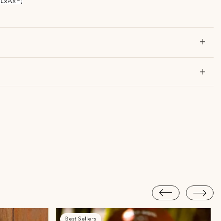
LxAxP)
+
+
?
Piracicaba Atendimento: Segunda a Sexta-feira das 9h30 às 18h
Best Sellers