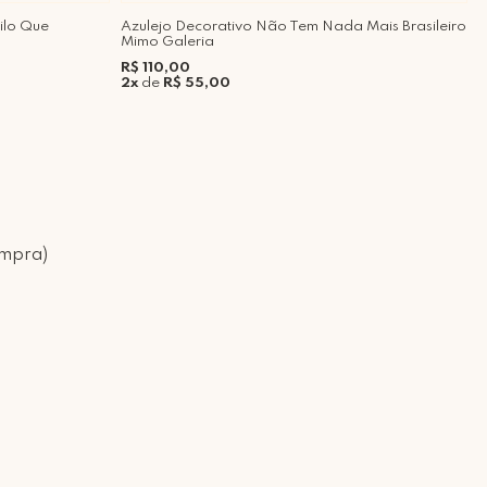
ilo Que
Azulejo Decorativo Não Tem Nada Mais Brasileiro
E
Mimo Galeria
G
R$ 110,00
R
2x
de
R$ 55,00
5
ompra)