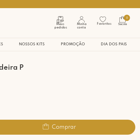
Seja bem vindo à nossa casa
0
Favoritos
Sacola
Meus
Minha
pedidos
conta
ES
NOSSOS KITS
PROMOÇÃO
DIA DOS PAIS
deira P
Comprar