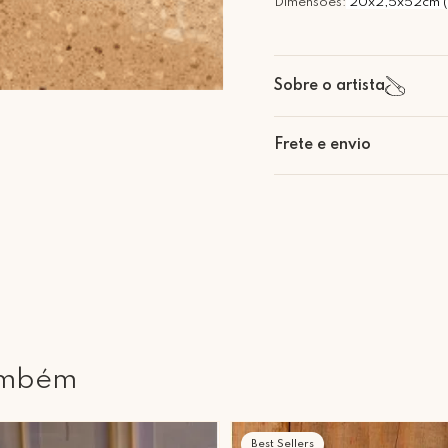
Dimensões:
20x2,5x52cm (
Sobre o artista
Frete e envio
Calcular o Frete
Retire Grátis
Que tal agendar um horário
Rua Regente Feijó, 1048 - 
ambém
Best Sellers