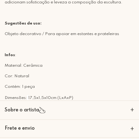
adicionam sofisticação e leveza a composição da escultura.
Sugestões de uso:
Objeto decorativo / Para apoiar em estantes e prateleiras
Infos
:
Material: Cerâmica
Cor: Natural
Contém: 1 peça
Dimensões:
17,5x1,5x10cm (LxAxP)
+
Sobre o artista
Gabriel Dalzotto Leite
Frete e envio
+