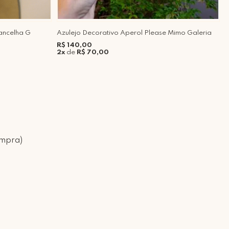
ancelha G
Azulejo Decorativo Aperol Please Mimo Galeria
P
4
R$ 140,00
2x
de
R$ 70,00
R
5
ompra)