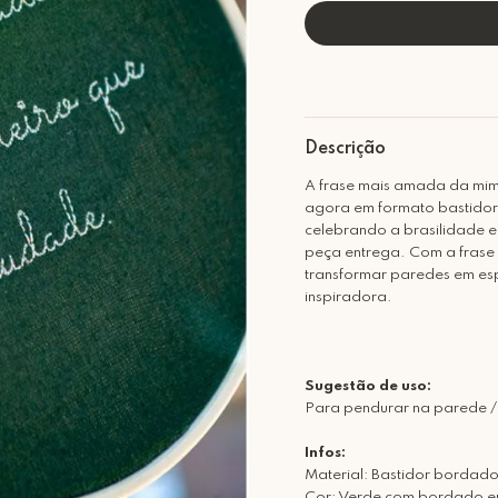
Descrição
A frase mais amada da mim
agora em formato bastidor
celebrando a brasilidade e
peça entrega. Com a frase 
transformar paredes em esp
inspiradora.
Sugestão de uso:
Para pendurar na parede /
Infos:
Material: Bastidor bordad
Cor: Verde com bordado e