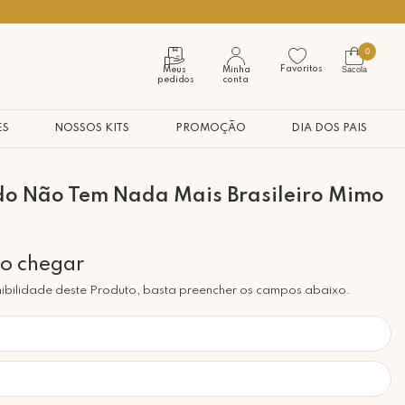
Seja bem vindo à nossa casa
0
Favoritos
Sacola
Meus
Minha
pedidos
conta
ES
NOSSOS KITS
PROMOÇÃO
DIA DOS PAIS
do Não Tem Nada Mais Brasileiro Mimo
ibilidade deste Produto, basta preencher os campos abaixo.