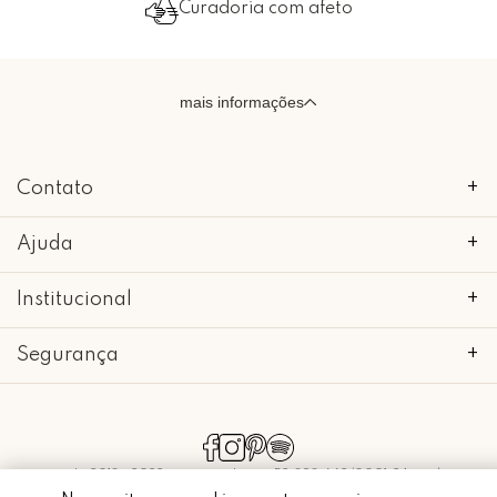
Curadoria com afeto
mais informações
Contato
+
Ajuda
+
Institucional
+
Segurança
+
copyright 2018 - 2022 • mimo galeria • 52.898.662/0001-24 • todos os
direitos reservados.