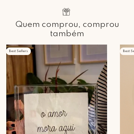
Quem comprou, comprou
também
Best Sellers
Best Se