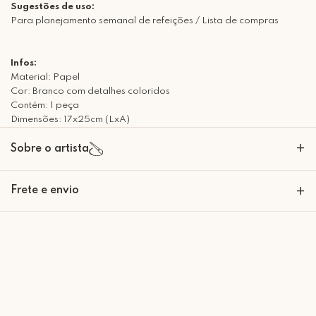
Sugestões de uso:
Para planejamento semanal de refeições / Lista de compras
Infos:
Material: Papel
Cor: Branco com detalhes coloridos
Contém: 1 peça
Dimensões: 17x25cm (LxA)
+
Sobre o artista
Frete e envio
+
Retire Grátis
Que tal agendar um horário?
Rua Regente Feijó, 1048 - Piracicaba Atendimento: Segunda a Sexta-
feira das 9h30 às 18h