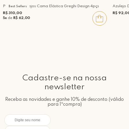
Painel de Azulejos Cama Elástica Greghi Design 4pçs
Azulejo 
Best Sellers
R$ 310,00
R$ 92,0
5x
de
R$ 62,00
Cadastre-se na nossa
newsletter
Receba as novidades e ganhe 10% de desconto.(válido
para 1ªcompra)