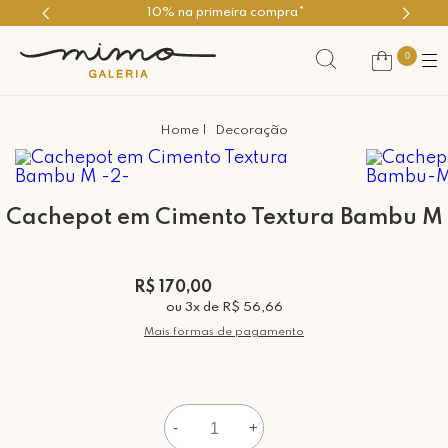
10% na primeira compra*
0
Decoração
Cachepot em Cimento Textura Bambu M
R$ 170,00
ou
3
x
de
R$ 56,66
Mais formas de pagamento
-
+