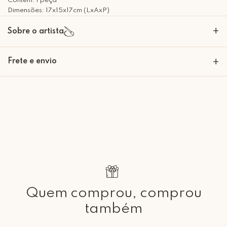
Contém: 1 peça
Dimensões: 17x15x17cm (LxAxP)
+
Sobre o artista
Frete e envio
+
Calcular o Frete
Retire Grátis
Que tal agendar um horário?
Rua Regente Feijó, 1048 - Piracicaba Atendimento: Segunda a Sexta-
feira das 9h30 às 18h
Quem comprou, comprou
também