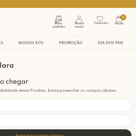
Seja bem vindo à nossa casa
0
Favoritos
Sacola
Meus
Minha
pedidos
conta
ES
NOSSOS KITS
PROMOÇÃO
DIA DOS PAIS
lara
ibilidade deste Produto, basta preencher os campos abaixo.