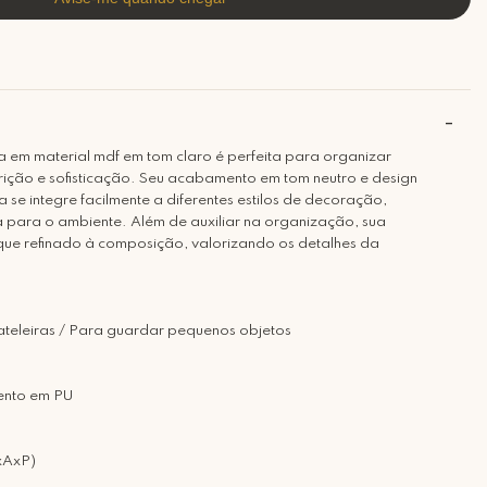
xa em material mdf em tom claro é perfeita para organizar
ição e sofisticação. Seu acabamento em tom neutro e design
a se integre facilmente a diferentes estilos de decoração,
 para o ambiente. Além de auxiliar na organização, sua
que refinado à composição, valorizando os detalhes da
ateleiras / Para guardar pequenos objetos
mento em PU
xAxP)