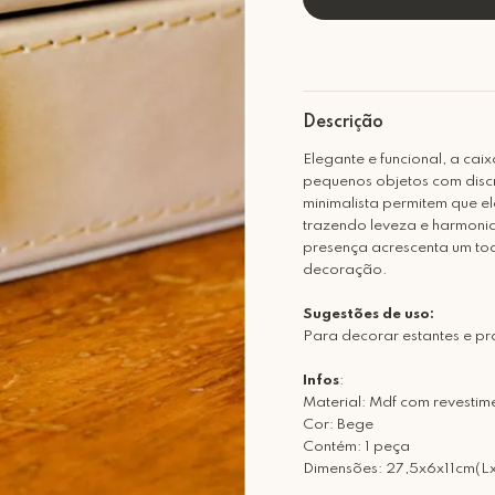
Descrição
Elegante e funcional, a cai
pequenos objetos com discr
minimalista permitem que el
trazendo leveza e harmonia
presença acrescenta um to
decoração.
Sugestões de uso:
Para decorar estantes e pr
Infos
:
Material: Mdf com revesti
Cor: Bege
Contém: 1 peça
Dimensões: 27,5x6x11cm(L