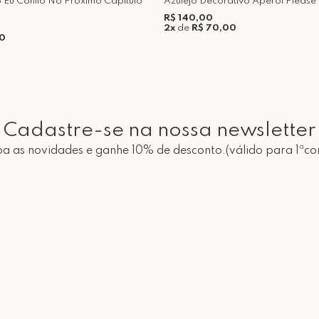
o Eu Confio No Próximo Capítulo
Azulejo Decorativo Aperol Please
R$ 140,00
2x
de
R$ 70,00
00
Cadastre-se na nossa newsletter
a as novidades e ganhe 10% de desconto.(válido para 1ªc