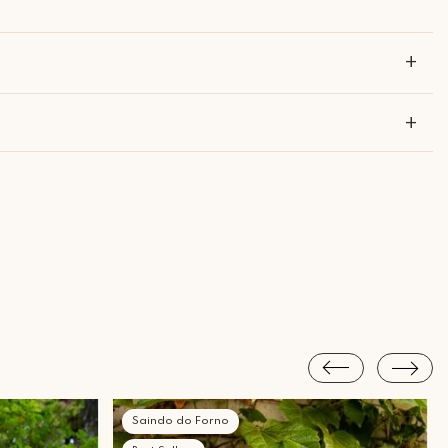
+
+
?
Piracicaba Atendimento: Segunda a Sexta-feira das 9h30 às 18h
Saindo do Forno