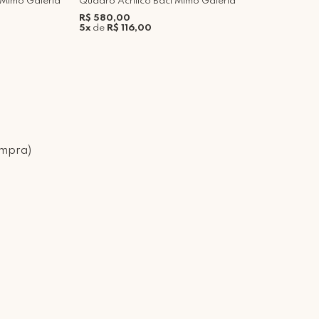
 Mimo Galeria
Quadro Acrílico Baci Mimo Galeria
Q
G
R$ 580,00
5x
de
R$ 116,00
R
5
ompra)