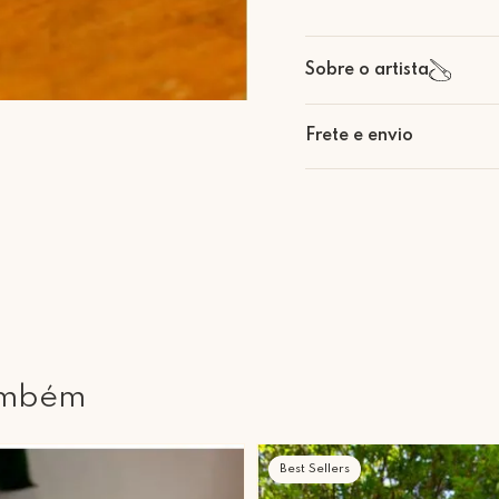
Sobre o artista
Frete e envio
Retire Grátis
Que tal agendar um horário
Rua Regente Feijó, 1048 - 
ambém
Best Sellers