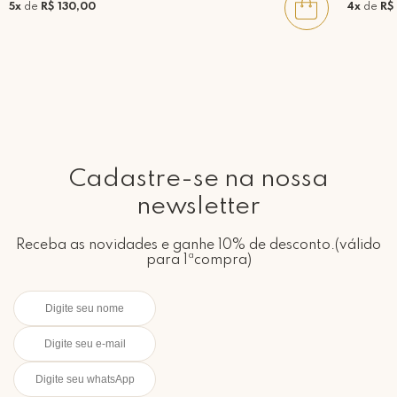
5x
de
R$ 130,00
4x
de
R$
Cadastre-se na nossa
newsletter
Receba as novidades e ganhe 10% de desconto.(válido
para 1ªcompra)