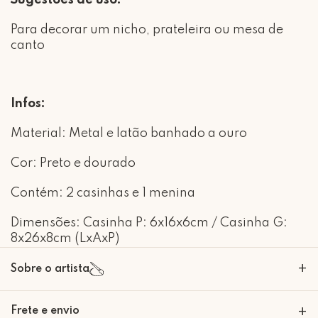
Sugestões de uso:
Para decorar um nicho, prateleira ou mesa de
canto
Infos:
Material: Metal e latão banhado a ouro
Cor: Preto e dourado
Contém: 2 casinhas e 1 menina
Dimensões: Casinha P: 6x16x6cm / Casinha G:
8x26x8cm (LxAxP)
+
Sobre o artista
Nascida em São Paulo em 1985.
Frete e envio
+