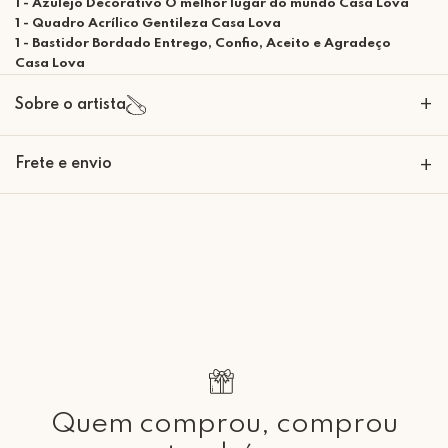
1 - Azulejo Decorativo O melhor lugar do mundo Casa Lova
1 - Quadro Acrílico Gentileza Casa Lova
1 - Bastidor Bordado Entrego, Confio, Aceito e Agradeço
Casa Lova
+
Sobre o artista
Frete e envio
+
Retire Grátis
Que tal agendar um horário?
Rua Regente Feijó, 1048 - Piracicaba Atendimento: Segunda a Sexta-
feira das 9h30 às 18h
Quem comprou, comprou