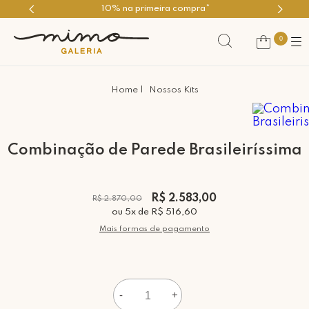
10% na primeira compra*
0
Nossos Kits
Combinação de Parede Brasileiríssima
R$ 2.583,00
R$ 2.870,00
ou
5
x
de
R$ 516,60
Mais formas de pagamento
-
+