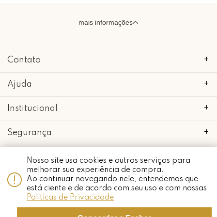
mais informações
Contato
+
Ajuda
+
Institucional
+
Segurança
+
Nosso site usa cookies e outros serviços para
melhorar sua experiência de compra.
Ao continuar navegando nele, entendemos que
copyright 2018 - 2022 • mimo galeria • 52.898.662/0001-24 • todos os
Whatsapp
está ciente e de acordo com seu uso e com nossas
direitos reservados.
Políticas de Privacidade