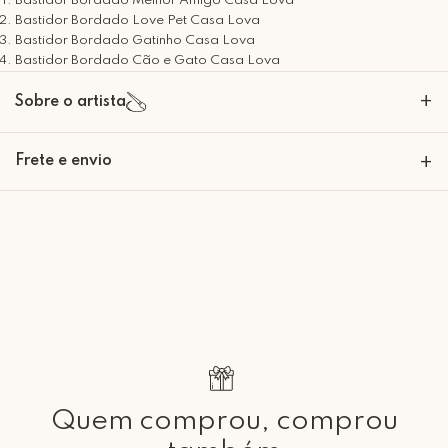
Bastidor Bordado Melhor Amigo Casa Lova
Bastidor Bordado Love Pet Casa Lova
Bastidor Bordado Gatinho Casa Lova
Bastidor Bordado Cão e Gato Casa Lova
+
Sobre o artista
Frete e envio
+
Calcular o Frete
Retire Grátis
Que tal agendar um horário?
Rua Regente Feijó, 1048 - Piracicaba Atendimento: Segunda a Sexta-
feira das 9h30 às 18h
Quem comprou, comprou