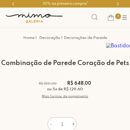
10% na primeira compra*
0
Decoração
Decorações de Parede
Combinação de Parede Coração de Pets
R$ 648,00
R$ 720,00
ou
5
x
de
R$ 129,60
Mais formas de pagamento
-
+