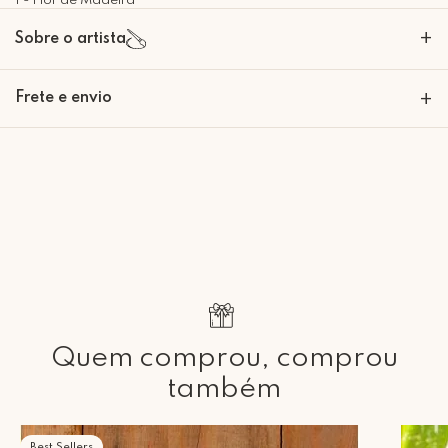
1 - Flor de Madeira
+
Sobre o artista
Frete e envio
+
Retire Grátis
Que tal agendar um horário?
Rua Regente Feijó, 1048 - Piracicaba Atendimento: Segunda a Sexta-
feira das 9h30 às 18h
Quem comprou, comprou
também
Best Sellers