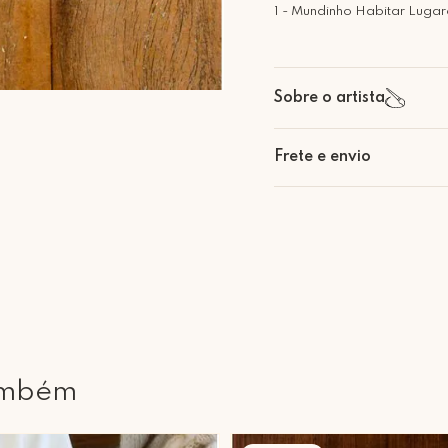
1 - Mundinho Habitar Lugare
Sobre o artista
Frete e envio
Calcular o Frete
Retire Grátis
Que tal agendar um horário
Rua Regente Feijó, 1048 - 
ambém