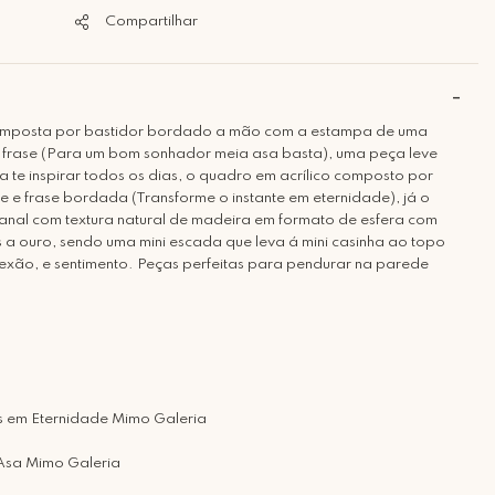
Compartilhar
mposta por bastidor bordado a mão com a estampa de uma
a frase (Para um bom sonhador meia asa basta), uma peça leve
ra te inspirar todos os dias, o quadro em acrílico composto por
e e frase bordada (Transforme o instante em eternidade), já o
anal com textura natural de madeira em formato de esfera com
 a ouro, sendo uma mini escada que leva á mini casinha ao topo
lexão, e sentimento. Peças perfeitas para pendurar na parede
tes em Eternidade Mimo Galeria
 Asa Mimo Galeria