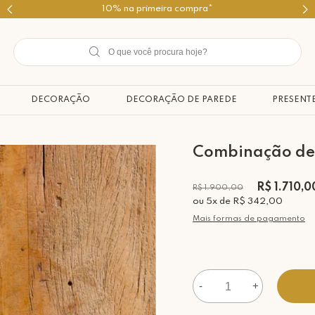
Use o cupom PRIMEIROMIMO
DECORAÇÃO
DECORAÇÃO DE PAREDE
PRESENT
Combinação de 
R$ 1.710,0
R$ 1.900,00
ou
5
x
de
R$ 342,00
Mais formas de pagamento
-
+