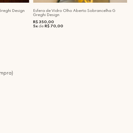
Greghi Design
Esfera de Vidro Olho Aberto Sobrancelha G
Q
Greghi Design
M
R$ 350,00
R
5x
de
R$ 70,00
5
ompra)