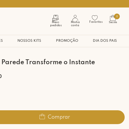
Seja bem vindo à nossa casa
0
Favoritos
Sacola
Meus
Minha
pedidos
conta
ES
NOSSOS KITS
PROMOÇÃO
DIA DOS PAIS
Parede Transforme o Instante
0
Comprar