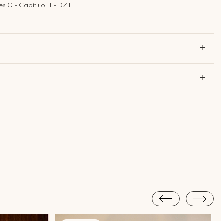
s G - Capitulo II - DZT
+
+
?
Piracicaba Atendimento: Segunda a Sexta-feira das 9h30 às 18h