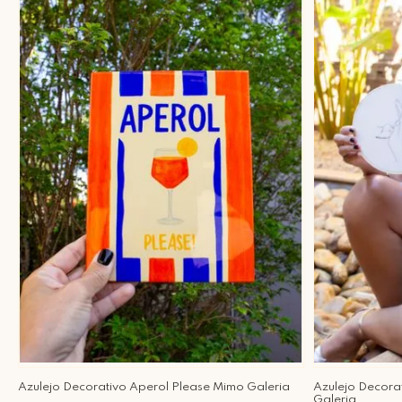
Azulejo Decorativo Aperol Please Mimo Galeria
Azulejo Decora
Galeria