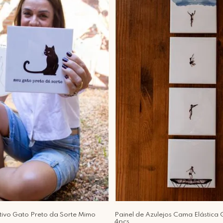
tivo Gato Preto da Sorte Mimo
Painel de Azulejos Cama Elástica 
4pçs