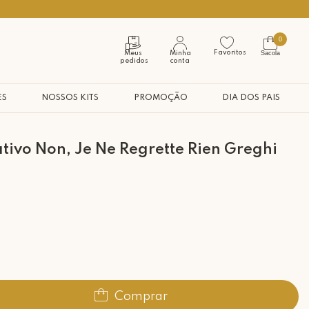
Seja bem vindo à nossa casa
0
Favoritos
Sacola
Meus
Minha
pedidos
conta
ES
NOSSOS KITS
PROMOÇÃO
DIA DOS PAIS
ivo Non, Je Ne Regrette Rien Greghi
Comprar