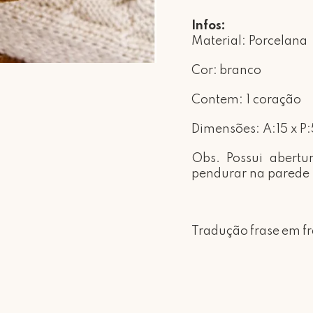
Infos
:
Material: Porcelana
Cor:
branco
Contem: 1 coração
Dimensões: A
:15 x P:
Obs.
Possui abertu
pendurar na parede
Tradução
frase
em
f