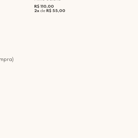
R$ 110,00
R
2x
de
R$ 55,00
5
ompra)