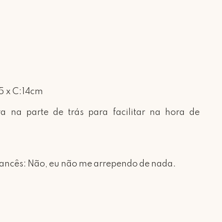
5 x C:
14cm
ra
na
parte
de
trás
para
facilitar
na
hora
de
rancês:
Não,
eu
não
me
arrependo
de
nada
.