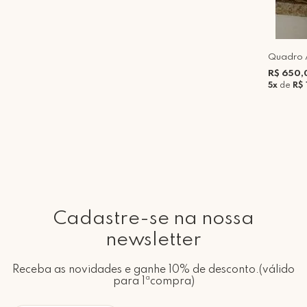
Quadro A
R$ 650,
5x
de
R$ 
Cadastre-se na nossa
newsletter
Receba as novidades e ganhe 10% de desconto.(válido
para 1ªcompra)