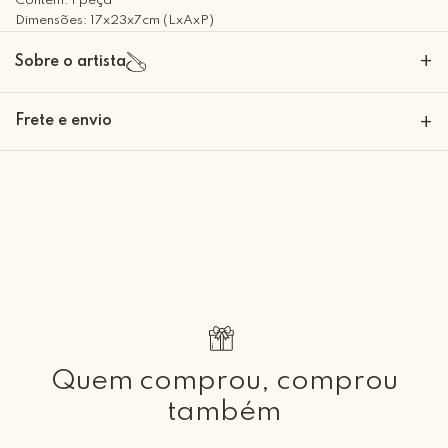
Contém: 1 peça
Dimensões: 17x23x7cm (LxAxP)
+
Sobre o artista
Frete e envio
+
Calcular o Frete
Retire Grátis
Que tal agendar um horário?
Rua Regente Feijó, 1048 - Piracicaba Atendimento: Segunda a Sexta-
feira das 9h30 às 18h
Quem comprou, comprou
também