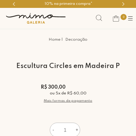
10% na primeira compra*
0
Decoração
Escultura Circles em Madeira P
R$ 300,00
ou
5
x
de
R$ 60,00
Mais formas de pagamento
-
+