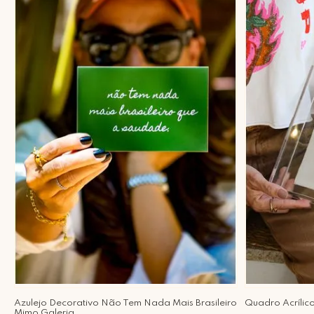
Azulejo Decorativo Não Tem Nada Mais Brasileiro
Quadro Acrílico
Mimo Galeria