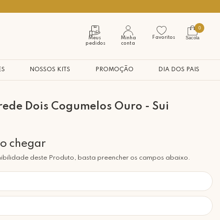
Seja bem vindo à nossa casa
0
Favoritos
Sacola
Meus
Minha
pedidos
conta
ES
NOSSOS KITS
PROMOÇÃO
DIA DOS PAIS
rede Dois Cogumelos Ouro - Sui
ibilidade deste Produto, basta preencher os campos abaixo.