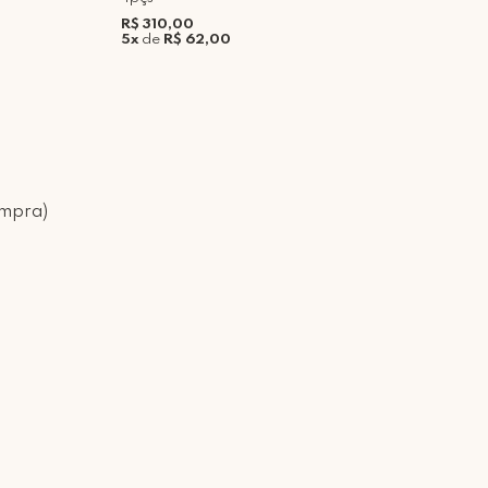
R
R$ 310,00
5
5x
de
R$ 62,00
ompra)