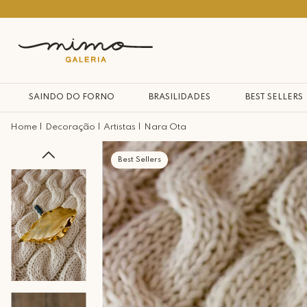
10% na primeira compra*
SAINDO DO FORNO
BRASILIDADES
BEST SELLERS
Decoração
Artistas
Nara Ota
Best Sellers