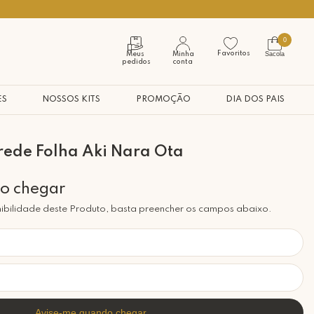
Seja bem vindo à nossa casa
0
Favoritos
Sacola
Meus
Minha
pedidos
conta
ES
NOSSOS KITS
PROMOÇÃO
DIA DOS PAIS
rede Folha Aki Nara Ota
ibilidade deste Produto, basta preencher os campos abaixo.