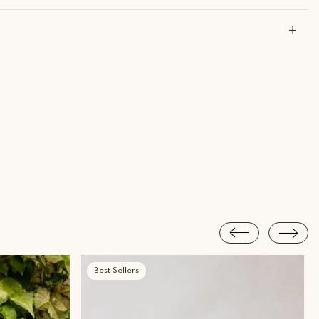
1985.
+
Urbanismo pela Universidade Mackenzie em 2008.
?
curso de joalheria com a professora Nao Yuasa, desde então se
Piracicaba Atendimento: Segunda a Sexta-feira das 9h30 às 18h
s possibilidades.
 trabalho com objetos de decoração onde encontrou sua verdadeira
lho de design de objetos junto com alguns designers colaboradores
Best Sellers