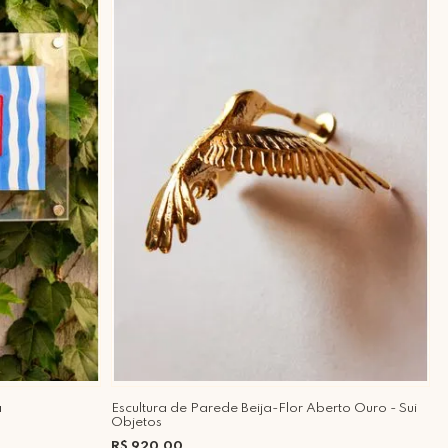
a
Escultura de Parede Beija-Flor Aberto Ouro - Sui
P
Objetos
4
R$ 920,00
R