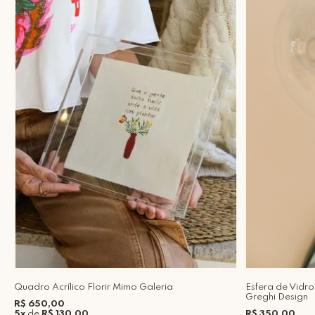
ro
Quadro Acrílico Florir Mimo Galeria
Esfera de Vidr
Greghi Design
R$ 650,00
5x
de
R$ 130,00
R$ 350,00