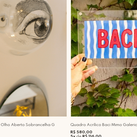
o Olho Aberto Sobrancelha G
Quadro Acrílico Baci Mimo Galeri
R$ 580,00
5x
de
R$ 116,00