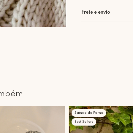
Nascida em São Paulo em 
Frete e envio
Formada em Arquitetura e 
Retire Grátis
Que tal agendar um horário
No ano de 2002 iniciou um 
Rua Regente Feijó, 1048 - 
encantou pelos metais e sua
No ano de 2016 iniciou um
paixão, iniciando um traba
ambém
Saindo do Forno
Best Sellers