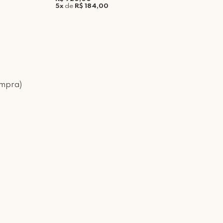
5x
de
R$ 184,00
5
ompra)