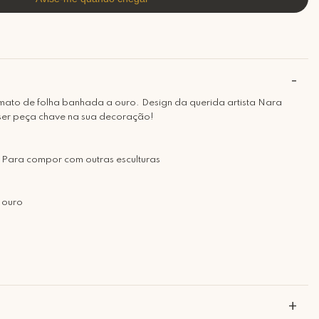
mato de folha banhada a ouro. Design da querida artista Nara
 ser peça chave na sua decoração!
 Para compor com outras esculturas
 ouro
+