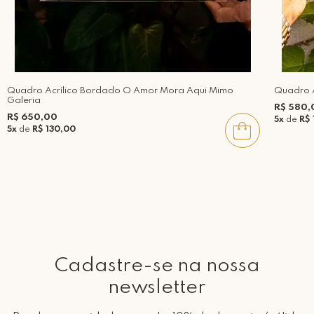
Quadro Acrílico Bordado O Amor Mora Aqui Mimo
Quadro A
Galeria
R$ 580,
R$ 650,00
5x
de
R$ 
5x
de
R$ 130,00
Cadastre-se na nossa
newsletter