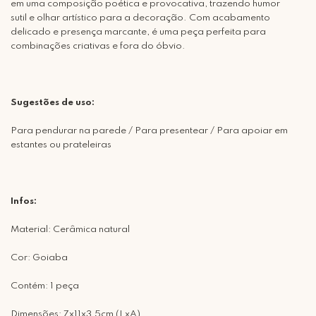
em uma composição poética e provocativa, trazendo humor
sutil e olhar artístico para a decoração. Com acabamento
delicado e presença marcante, é uma peça perfeita para
combinações criativas e fora do óbvio.
Sugestões de uso:
Para pendurar na parede / Para presentear / Para apoiar em
estantes ou prateleiras
Infos:
Material: Cerâmica natural
Cor: Goiaba
Contém: 1 peça
Dimensões: 7x11x3,5cm (LxA)