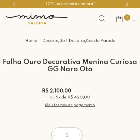
10% na primeira compra*
0
Decoração
Decorações de Parede
Folha Ouro Decorativa Menina Curiosa
GG Nara Ota
R$ 2.100,00
ou
5
x
de
R$ 420,00
Mais formas de pagamento
-
+