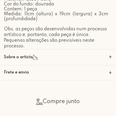
Cor do fundo: dourada
Contem: 1 peça
Medida: 11cm (altura) x 19cm (largura) x 3cm
(profundidade)
Obs. as peças são desenvolvidas num processo
artístico e, portanto, cada peça é única.
Pequenas alterações são previsíveis neste
processo.
+
Sobre o artista
Nascida em São Paulo em 1985.
Frete e envio
+
Formada em Arquitetura e Urbanismo pela Universidade Mackenzie em
2008.
Calcular o Frete
No ano de 2002 iniciou um curso de joalheria com a professora Nao
Compre junto
Yuasa, desde então se encantou pelos metais e suas possibilidades.
No ano de 2016 iniciou um trabalho com objetos de decoração onde