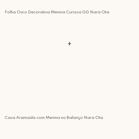
encontrou sua verdadeira paixão, iniciando um trabalho de design de
Retire Grátis
objetos junto com alguns designers colaboradores
Que tal agendar um horário?
Folha Ouro Decorativa Menina Curiosa GG Nara Ota
Rua Regente Feijó, 1048 - Piracicaba Atendimento: Segunda a Sexta-
feira das 9h30 às 18h
+
Casa Aramada com Menina no Balanço Nara Ota