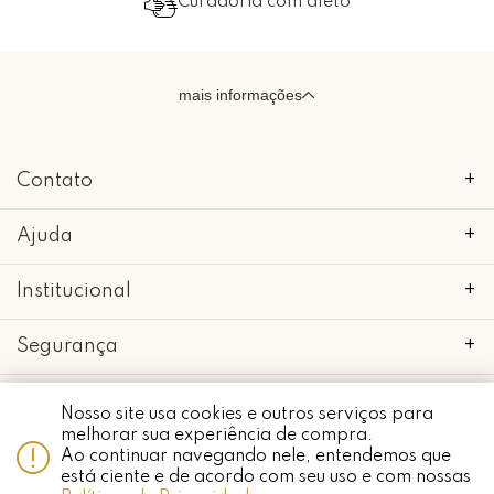
Curadoria com afeto
mais informações
Contato
+
Ajuda
+
Institucional
+
Segurança
+
Nosso site usa cookies e outros serviços para
melhorar sua experiência de compra.
Ao continuar navegando nele, entendemos que
Whatsapp
copyright 2018 - 2022 • mimo galeria • 52.898.662/0001-24 • todos os
está ciente e de acordo com seu uso e com nossas
direitos reservados.