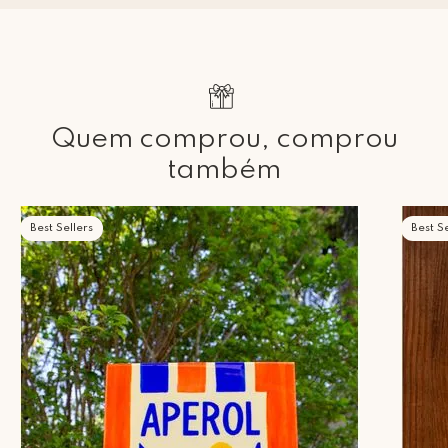
Quem comprou, comprou
também
Best Sellers
Best Se