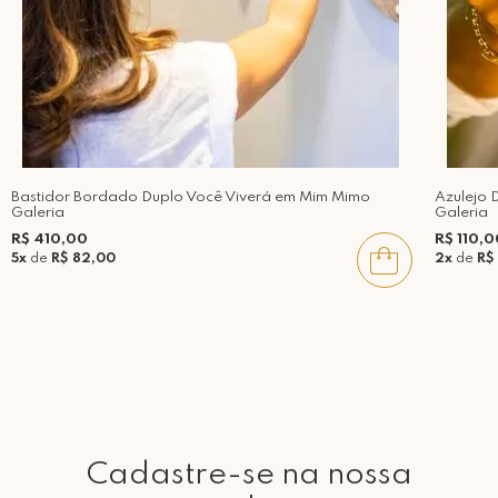
Bastidor Bordado Duplo Você Viverá em Mim Mimo
Azulejo 
Galeria
Galeria
R$ 410,00
R$ 110,0
5x
de
R$ 82,00
2x
de
R$
Cadastre-se na nossa