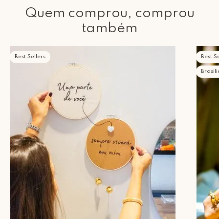
Quem comprou, comprou
também
Best Sellers
Best Se
Brasil