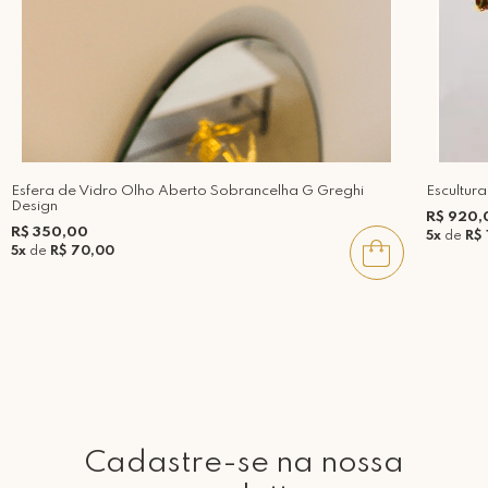
Esfera de Vidro Olho Aberto Sobrancelha G Greghi
Escultur
Design
R$ 920,
R$ 350,00
5x
de
R$ 
5x
de
R$ 70,00
Cadastre-se na nossa