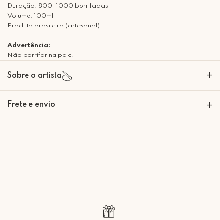
Duração: 800–1000 borrifadas
Volume: 100ml
Produto brasileiro (artesanal)
Advertência:
Não borrifar na pele.
+
Sobre o artista
Frete e envio
+
Retire Grátis
Que tal agendar um horário?
Rua Regente Feijó, 1048 - Piracicaba Atendimento: Segunda a Sexta-
feira das 9h30 às 18h