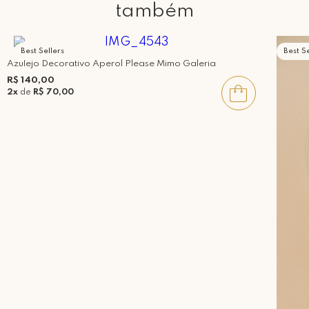
também
Best Sellers
Best Se
Azulejo Decorativo Aperol Please Mimo Galeria
R$ 140,00
2x
de
R$ 70,00