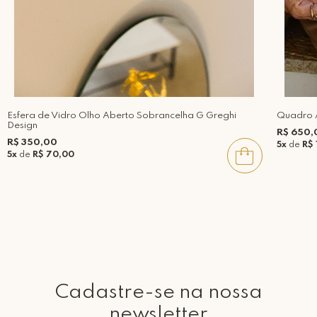
Esfera de Vidro Olho Aberto Sobrancelha G Greghi
Quadro A
Design
R$ 650,
R$ 350,00
5x
de
R$ 
5x
de
R$ 70,00
Cadastre-se na nossa
newsletter