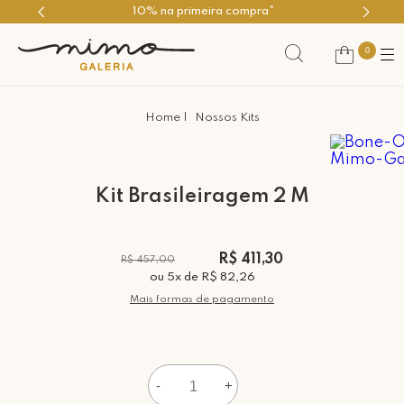
10% na primeira compra*
0
Nossos Kits
Kit Brasileiragem 2 M
R$ 411,30
R$ 457,00
ou
5
x
de
R$ 82,26
Mais formas de pagamento
-
+