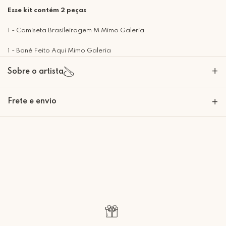
Esse kit contém 2 peças
1 - Camiseta Brasileiragem M Mimo Galeria
1 - Boné Feito Aqui Mimo Galeria
+
Sobre o artista
Frete e envio
+
Calcular o Frete
Retire Grátis
Que tal agendar um horário?
Rua Regente Feijó, 1048 - Piracicaba Atendimento: Segunda a Sexta-
feira das 9h30 às 18h