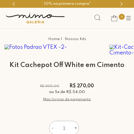
10% na primeira compra*
0
Nossos Kits
Kit Cachepot Off White em Cimento
R$ 270,00
R$ 300,00
ou
5
x
de
R$ 54,00
Mais formas de pagamento
-
+