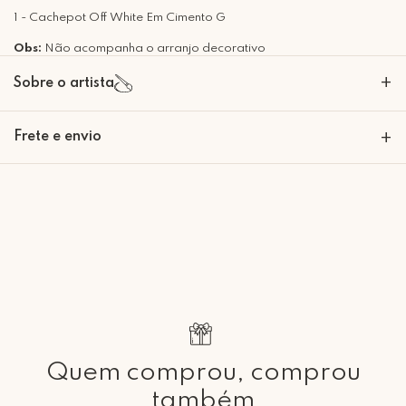
1 - Cachepot Off White Em Cimento G
Obs:
Não acompanha o arranjo decorativo
+
Sobre o artista
Frete e envio
+
Calcular o Frete
Retire Grátis
Que tal agendar um horário?
Rua Regente Feijó, 1048 - Piracicaba Atendimento: Segunda a Sexta-
feira das 9h30 às 18h
Quem comprou, comprou
também