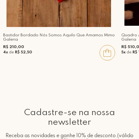
Bastidor Bordado Nós Somos Aquilo Que Amamos Mimo
Quadro A
Galeria
Galeria
R$ 210,00
R$ 510,
4x
de
R$ 52,50
5x
de
R$
Cadastre-se na nossa
newsletter
Receba as novidades e ganhe 10% de desconto.(válido