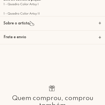
1 - Quadro Color Artsy I
1 - Quadro Color Artsy II
+
Sobre o artista
Frete e envio
+
Retire Grátis
Que tal agendar um horário?
Rua Regente Feijó, 1048 - Piracicaba Atendimento: Segunda a Sexta-
feira das 9h30 às 18h
Quem comprou, comprou