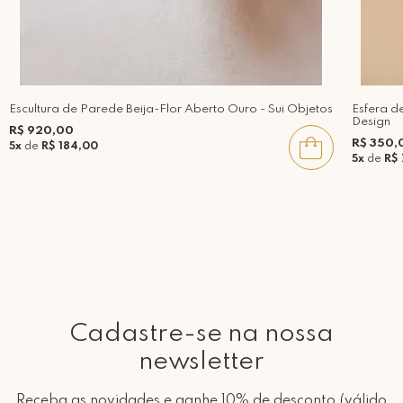
Escultura de Parede Beija-Flor Aberto Ouro - Sui Objetos
Esfera d
Design
R$ 920,00
R$ 350,
5x
de
R$ 184,00
5x
de
R$
Cadastre-se na nossa
newsletter
Receba as novidades e ganhe 10% de desconto.(válido