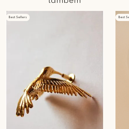
também
Best Sellers
Best Se