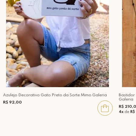
Azulejo Decorativo Gato Preto da Sorte Mimo Galeria
Bastido
Galeria
R$ 92,00
R$ 210,
4x
de
R$