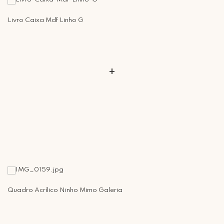
Retire Grátis
Que tal agendar um horário?
Livro Caixa Mdf Linho G
Rua Regente Feijó, 1048 - Piracicaba Atendimento: Segunda a Sexta-
feira das 9h30 às 18h
+
Quadro Acrílico Ninho Mimo Galeria