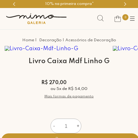
10% na primeira compra*
0
Decoração
Acessórios de Decoração
Livro Caixa Mdf Linho G
R$ 270,00
ou
5
x
de
R$ 54,00
Mais formas de pagamento
-
+