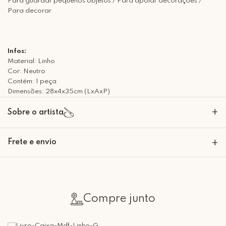
Para guardar pequenos objetos / Para apoiar decorações /
Para decorar
Infos:
Material: Linho
Cor: Neutro
Contém: 1 peça
Dimensões: 28x4x35cm (LxAxP)
+
Sobre o artista
Frete e envio
+
Calcular o Frete
Compre junto