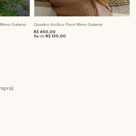
 Mimo Galeria
Quadro Acrílico Florir Mimo Galeria
P
4
R$ 650,00
5x
de
R$ 130,00
R
5
ompra)