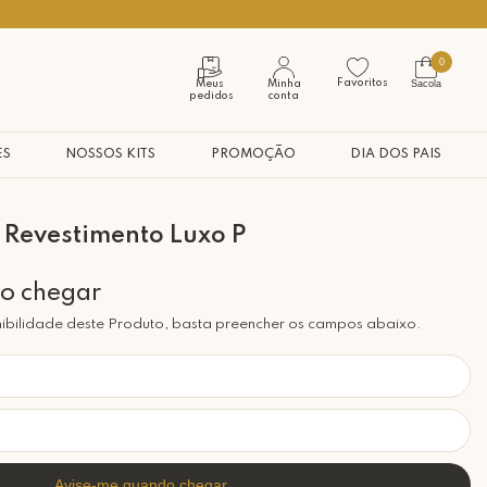
Use o cupom PRIMEIROMIMO
0
Favoritos
Sacola
Meus
Minha
pedidos
conta
ES
NOSSOS KITS
PROMOÇÃO
DIA DOS PAIS
 Revestimento Luxo P
ibilidade deste Produto, basta preencher os campos abaixo.