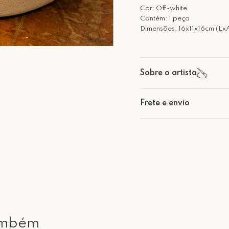
Cor: Off-white
Contém: 1 peça
Dimensões: 16x11x16cm (Lx
Sobre o artista
Frete e envio
Retire Grátis
Que tal agendar um horário
Rua Regente Feijó, 1048 - 
ambém