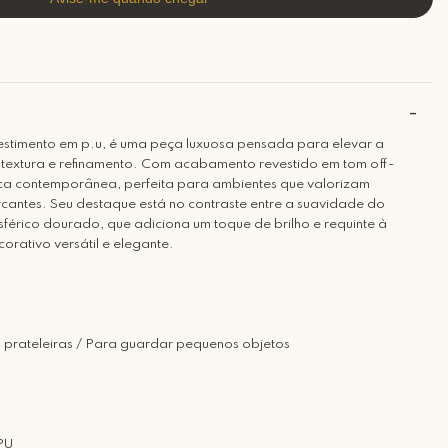
estimento em p.u, é uma peça luxuosa pensada para elevar a
textura e refinamento. Com acabamento revestido em tom off-
tica contemporânea, perfeita para ambientes que valorizam
rcantes. Seu destaque está no contraste entre a suavidade do
sférico dourado, que adiciona um toque de brilho e requinte à
rativo versátil e elegante.
 prateleiras / Para guardar pequenos objetos
PU