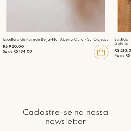
Escultura de Parede Beija-Flor Aberto Ouro - Sui Objetos
Bastido
Galeria
R$ 920,00
R$ 210,
5x
de
R$ 184,00
4x
de
R$
Cadastre-se na nossa
newsletter