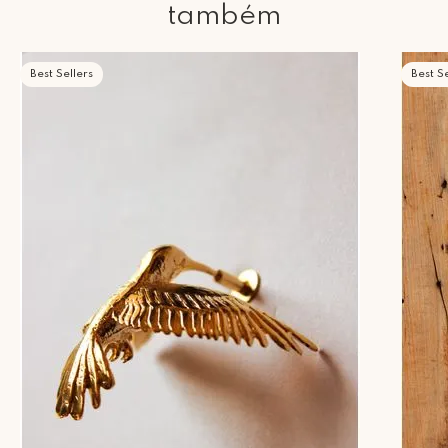
também
Best Sellers
Best Se