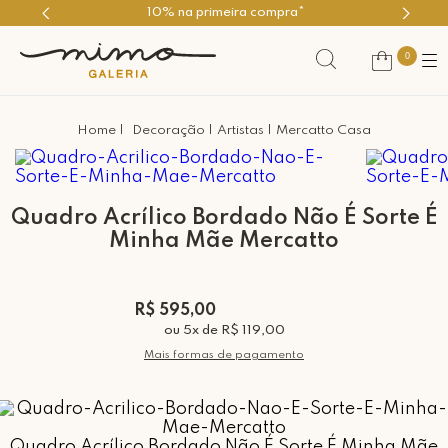
ira compra*
Use o cupom PRIMEI
0
Decoração
Artistas
Mercatto Casa
Quadro Acrílico Bordado Não É Sorte É
Minha Mãe Mercatto
R$ 595,00
ou
5
x
de
R$ 119,00
Mais formas de pagamento
Quadro Acrílico Bordado Não É Sorte É Minha Mãe