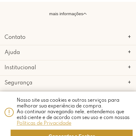
mais informações
Contato
+
Ajuda
+
Institucional
+
Segurança
+
Nosso site usa cookies e outros serviços para
melhorar sua experiência de compra.
Ao continuar navegando nele, entendemos que
copyright 2018 - 2022 • mimo galeria • 52.898.662/0001-24 • todos os
Whatsapp
está ciente e de acordo com seu uso e com nossas
direitos reservados.
Políticas de Privacidade