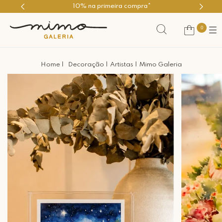
10% na primeira compra*
0
Decoração
Artistas
Mimo Galeria