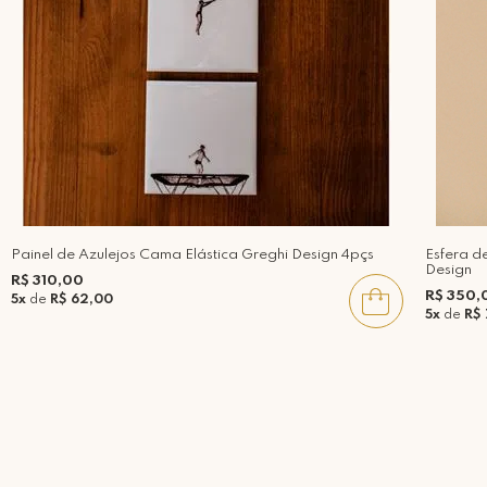
Painel de Azulejos Cama Elástica Greghi Design 4pçs
Esfera d
Design
R$ 310,00
R$ 350,
5x
de
R$ 62,00
5x
de
R$