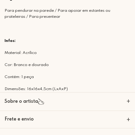
Para pendurar na parede / Para apoiar em estantes ou
prateleiras / Para presentear
Infos:
Material: Acrílico
Cor: Branco e dourado
Contém: 1 peça
Dimensões: 16x16x4,5cm (LxAxP)
+
Sobre o artista
A Mimo Galeria nasceu para transformar paredes em expressões de
Frete e envio
+
beleza e significado. Nossas peças decorativas são criadas com um
olhar artesanal e sofisticado, trazendo personalidade e emoção para