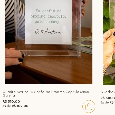
Quadro Acrílico Eu Confio No Próximo Capítulo Mimo
Quadro A
Galeria
R$ 580,
R$ 510,00
5x
de
R$ 
5x
de
R$ 102,00