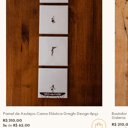
Painel de Azulejos Cama Elástica Greghi Design 4pçs
Bastido
Galeria
R$ 310,00
R$ 210,
5x
de
R$ 62,00