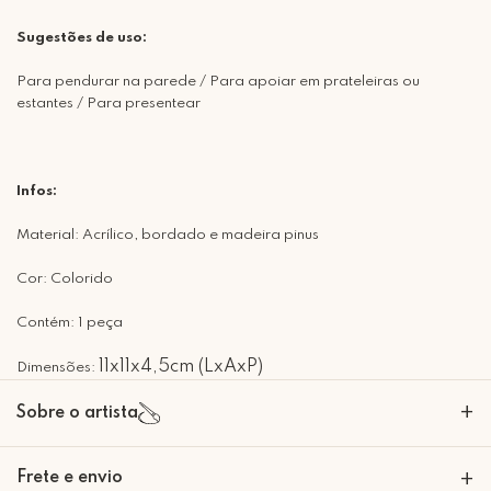
Sugestões de uso:
Para pendurar na parede / Para apoiar em prateleiras ou
estantes / Para presentear
Infos:
Material: Acrílico, bordado e madeira pinus
Cor: Colorido
Contém: 1 peça
11x11x4,5cm (LxAxP)
Dimensões:
+
Sobre o artista
Eliana e Marcia são duas amigas que desde sempre, faziam "arte".
Frete e envio
+