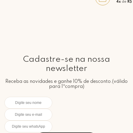
4x
de
R$
Cadastre-se na nossa
newsletter
Receba as novidades e ganhe 10% de desconto.(válido
para 1ªcompra)