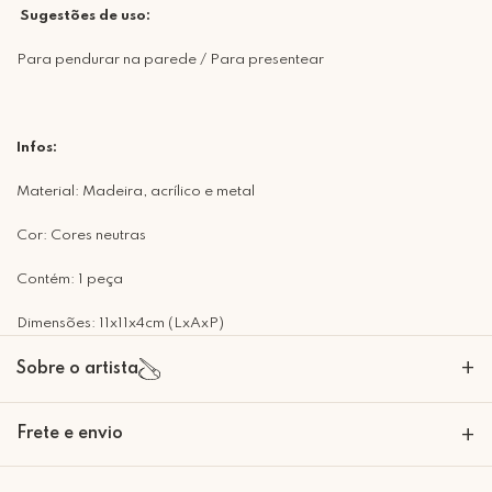
Sugestões de uso:
Para pendurar na parede / Para presentear
Infos:
Material: Madeira, acrílico e metal
Cor: Cores neutras
Contém: 1 peça
Dimensões: 11x11x4cm (LxAxP)
+
Sobre o artista
Eliana e Marcia são duas amigas que desde sempre, faziam "arte".
Frete e envio
+
Eliana bordava com avó desde pequena e adorava, já Marcia
escrevia frases no seu caderninho de pensamentos aos 12 anos. Juntas,