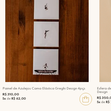
Painel de Azulejos Cama Elástica Greghi Design 4pçs
Esfera d
Design
R$ 310,00
R$ 350,
5x
de
R$ 62,00
5x
de
R$