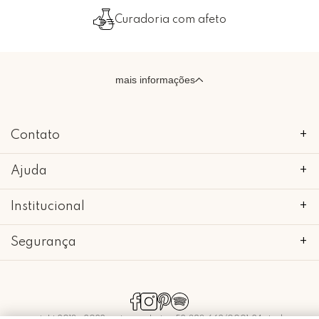
Curadoria com afeto
mais informações
Contato
+
Ajuda
+
Institucional
+
Segurança
+
copyright 2018 - 2022 • mimo galeria • 52.898.662/0001-24 • todos os