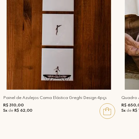
Painel de Azulejos Cama Elástica Greghi Design 4pçs
Quadro A
R$ 310,00
R$ 650,
5x
de
R$ 62,00
5x
de
R$ 