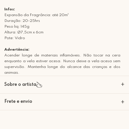
Infos:
Expansão da Fragrância: até 20m²
Duração: 20-25hrs
Peso liq: 145g
Altura: Ø7,5cm x 6cm
Pote: Vidro
Advertência:
Acender longe de materiais inflamáveis. Não tocar na cera
enquanto a vela estiver acesa. Nunca deixe a vela acesa sem
supervisão. Mantenha longe do alcance das crianças e dos
animais.
+
Sobre o artista
Nós somos a Mimo Galeria, e apresentamos à vocês os produtos que
Frete e envio
+
representam nossa loja como marca. Sim, agora temos novos
produtinhos lindos, feitos e pensados por nós, com o carinho habitual,
mas com o maior orgulho da vida e que carregam em cada peça uma
Retire Grátis
Que tal agendar um horário?
marca: Mimo Galeria. Aproveitem e divirtam-se com nossa seleção de
Rua Regente Feijó, 1048 - Piracicaba Atendimento: Segunda a Sexta-