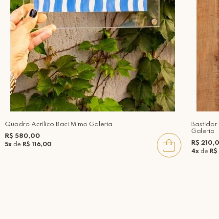
Quadro Acrílico Baci Mimo Galeria
Bastido
Galeria
R$ 580,00
R$ 210,
5x
de
R$ 116,00
4x
de
R$