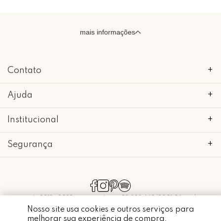
mais informações
Contato
+
Ajuda
+
Institucional
+
Segurança
+
copyright 2018 - 2022 • mimo galeria • 52.898.662/0001-24 • todos os
direitos reservados.
Nosso site usa cookies e outros serviços para
melhorar sua experiência de compra.