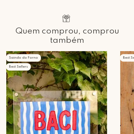
Quem comprou, comprou
também
Saindo do Forno
Best Se
Best Sellers