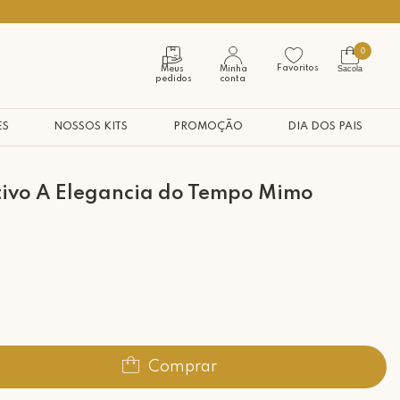
Seja bem vindo à nossa casa
0
Favoritos
Sacola
Meus
Minha
pedidos
conta
ES
NOSSOS KITS
PROMOÇÃO
DIA DOS PAIS
tivo A Elegancia do Tempo Mimo
Comprar