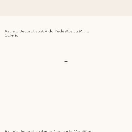
Azulejo Decorativo A Vida Pede Música Mimo
Galeria
+
Azulejo Decorativo Andar Com Fé Eu Vou Mimo