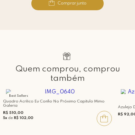
Comprar junto
Quem comprou, comprou
também
Best Sellers
Quadro Acrílico Eu Confio No Próximo Capítulo Mimo
Galeria
Azulejo 
R$ 510,00
R$ 92,0
5x
de
R$ 102,00