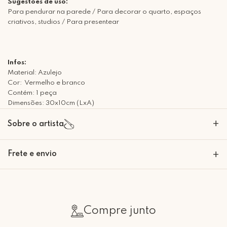
Sugestões de uso:
Para pendurar na parede / Para decorar o quarto, espaços
criativos, studios / Para presentear
Infos:
Material: Azulejo
Cor: Vermelho e branco
Contém: 1 peça
Dimensões: 30x10cm (LxA)
+
Sobre o artista
A Mimo Galeria nasceu para transformar paredes em expressões de
Frete e envio
+
beleza e significado. Nossas peças decorativas são criadas com um
olhar artesanal e sofisticado, trazendo personalidade e emoção para
cada ambiente. Mais do que decoração, desenvolvemos em histórias
Calcular o Frete
que se materializam em arte. Seja bem-vindo à Mimo Galeria, onde
cada peça carrega um toque de conforto e afeto!
Compre junto