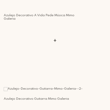
Retire Grátis
Que tal agendar um horário?
Azulejo Decorativo A Vida Pede Música Mimo
Rua Regente Feijó, 1048 - Piracicaba Atendimento: Segunda a Sexta-
Galeria
feira das 9h30 às 18h
+
Azulejo Decorativo Guitarra Mimo Galeria