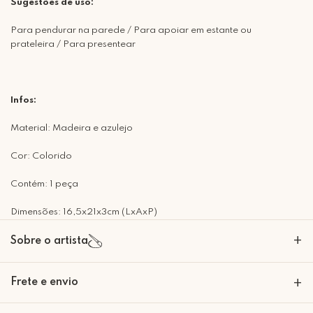
Sugestões de uso:
Para pendurar na parede / Para apoiar em estante ou
prateleira / Para presentear
Infos:
Material: Madeira e azulejo
Cor: Colorido
Contém: 1 peça
Dimensões: 16,5x21x3cm (LxAxP)
+
Sobre o artista
A Mimo Galeria nasceu para transformar paredes em expressões de
Frete e envio
+
beleza e significado. Nossas peças decorativas são criadas com um
olhar artesanal e sofisticado, trazendo personalidade e emoção para