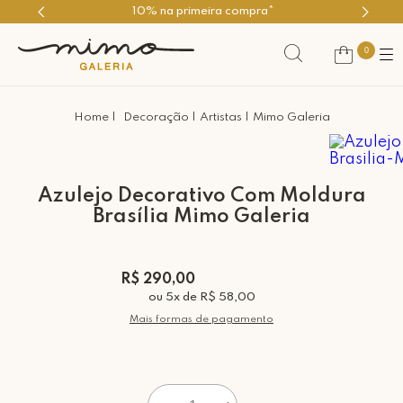
10% na primeira compra*
Use 
0
Decoração
Artistas
Mimo Galeria
Azulejo Decorativo Com Moldura
Brasília Mimo Galeria
R$ 290,00
ou
5
x
de
R$ 58,00
Mais formas de pagamento