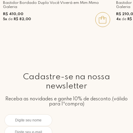
Bastidor Bordado Duplo Você Viverá em Mim Mimo
Bastido
Galeria
Galeria
R$ 410,00
R$ 210,
5x
de
R$ 82,00
4x
de
R$
Cadastre-se na nossa
newsletter
Receba as novidades e ganhe 10% de desconto.(válido
para 1ªcompra)