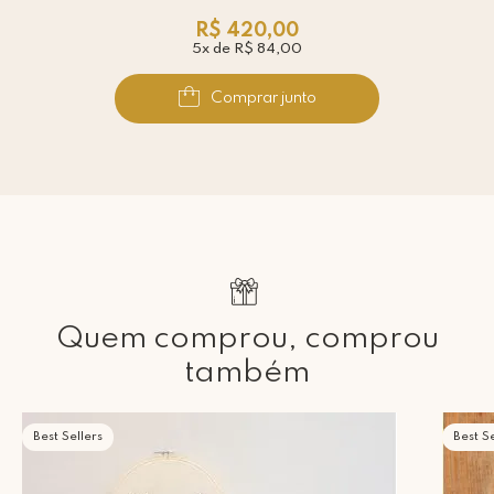
R$ 420,00
5x de R$ 84,00
Comprar junto
Quem comprou, comprou
também
Best Sellers
Best Se