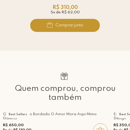
R$ 310,00
5x de R$ 62,00
Comprar junto
Quem comprou, comprou
também
Quadro Acrílico Bordado O Amor Mora Aqui Mimo
Esfera d
Best Sellers
Best Se
Galeria
Design
R$ 650,00
R$ 350,