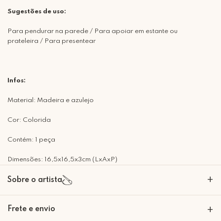
Sugestões de uso:
Para pendurar na parede / Para apoiar em estante ou
prateleira / Para presentear
Infos:
Material: Madeira e azulejo
Cor: Colorida
Contém: 1 peça
Dimensões: 16,5x16,5x3cm (LxAxP)
+
Sobre o artista
A Mimo Galeria nasceu para transformar paredes em expressões de
Frete e envio
+
beleza e significado. Nossas peças decorativas são criadas com um