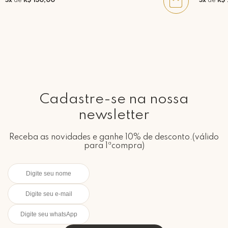
5x
de
R$ 130,00
5x
de
R$
Cadastre-se na nossa
newsletter
Receba as novidades e ganhe 10% de desconto.(válido
para 1ªcompra)