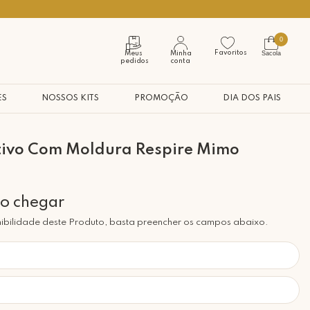
Seja bem vindo à nossa casa
0
Favoritos
Sacola
Meus
Minha
pedidos
conta
ES
NOSSOS KITS
PROMOÇÃO
DIA DOS PAIS
tivo Com Moldura Respire Mimo
ibilidade deste Produto, basta preencher os campos abaixo.