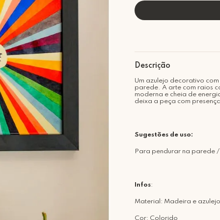
Descrição
Um azulejo decorativo com
parede. A arte com raios co
moderna e cheia de energia
deixa a peça com presenç
Sugestões de uso:
Para pendurar na parede /
Infos
:
Material: Madeira e azulej
Cor: Colorido