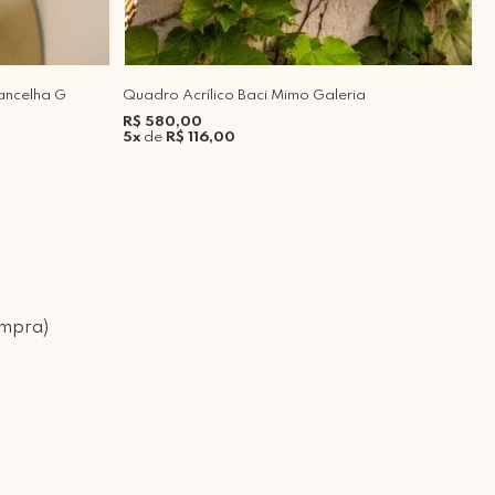
ancelha G
Quadro Acrílico Baci Mimo Galeria
E
O
R$ 580,00
5x
de
R$ 116,00
R
5
ompra)