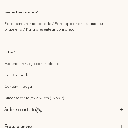
Sugestões de uso:
Para pendurar na parede / Para apoiar em estante ou
prateleira / Para presentear com afeto
Infos:
Material: Azulejo com moldura
Cor: Colorido
Contém: 1 peça
Dimensões: 16,5x21x3cm (LxAxP)
+
Sobre o artista
A Mimo Galeria nasceu para transformar paredes em expressões de
Frete e envio
+