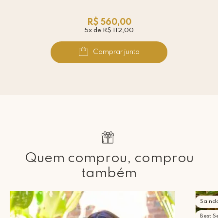
R$ 560,00
5x de R$ 112,00
Comprar junto
Quem comprou, comprou
também
Saind
Best Se