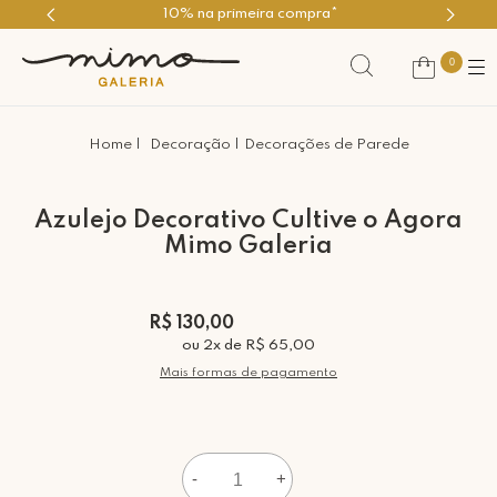
Use o cupom PRIMEIROMIMO
0
Decoração
Decorações de Parede
Azulejo Decorativo Cultive o Agora
Mimo Galeria
R$ 130,00
ou
2
x
de
R$ 65,00
Mais formas de pagamento
-
+