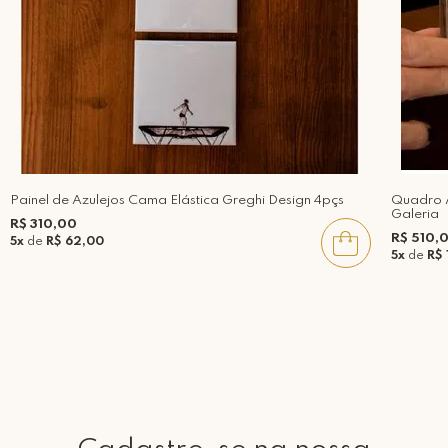
Painel de Azulejos Cama Elástica Greghi Design 4pçs
Quadro A
Galeria
R$ 310,00
R$ 510,
5x
de
R$ 62,00
5x
de
R$