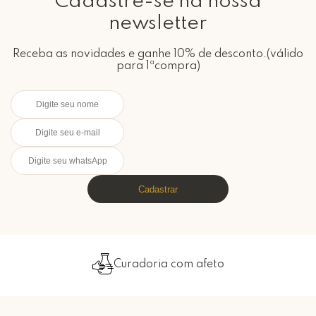
Cadastre-se na nossa
newsletter
Receba as novidades e ganhe 10% de desconto.(válido
para 1ªcompra)
Cadastrar
feto
Embalado com carin