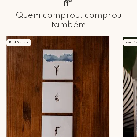
Quem comprou, comprou
também
Best Sellers
Best Se