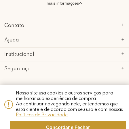
mais informações
Contato
+
Ajuda
+
Institucional
+
Segurança
+
Whatsapp
Nosso site usa cookies e outros serviços para
melhorar sua experiência de compra.
copyright 2018 - 2022 • mimo galeria • 52.898.662/0001-24 • todos os
direitos reservados.
Ao continuar navegando nele, entendemos que
está ciente e de acordo com seu uso e com nossas
Políticas de Privacidade
Concordar e Fechar