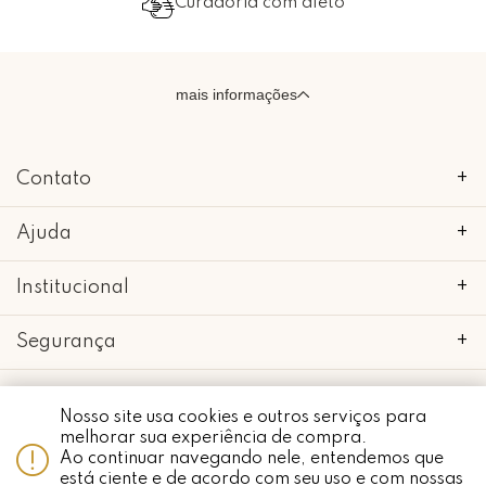
Curadoria com afeto
mais informações
Contato
+
Ajuda
+
Institucional
+
Segurança
+
Nosso site usa cookies e outros serviços para
melhorar sua experiência de compra.
Whatsapp
Ao continuar navegando nele, entendemos que
copyright 2018 - 2022 • mimo galeria • 52.898.662/0001-24 • todos os
direitos reservados.
está ciente e de acordo com seu uso e com nossas