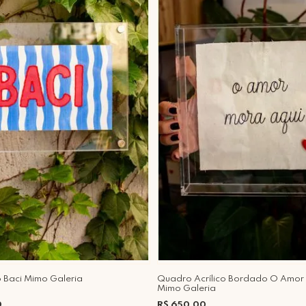
o Baci Mimo Galeria
Quadro Acrílico Bordado O Amor
Mimo Galeria
0
R$ 650,00