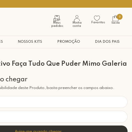
Seja bem vindo à nossa casa
0
Favoritos
Sacola
Meus
Minha
pedidos
conta
ES
NOSSOS KITS
PROMOÇÃO
DIA DOS PAIS
tivo Faça Tudo Que Puder Mimo Galeria
ibilidade deste Produto, basta preencher os campos abaixo.