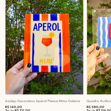
Azulejo Decorativo Aperol Please Mimo Galeria
Quadro Acrílic
R$ 140,00
R$ 580,00
2x
de
R$ 70,00
5x
de
R$ 116,0