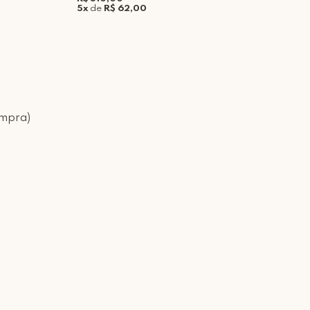
5x
de
R$ 62,00
5
ompra)